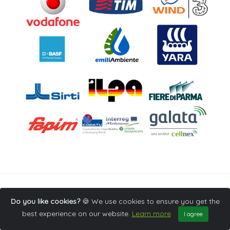
Do you like cookies?
🍪 We use cookies to ensure you get the
© 2020 NRG.it Srl - Via dei Pecori 1, Firenze 50123,
Back to top
best experience on our website.
Learn more
I agree
Italia - PIVA 02173780970 All right reserved.
Privacy